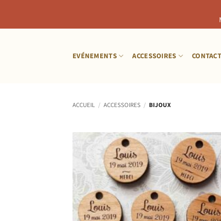
Passer
au
EVÉNEMENTS
ACCESSOIRES
CONTAC
contenu
ACCUEIL
/
ACCESSOIRES
/
BIJOUX