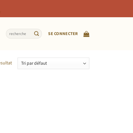
r
Recherche
SE CONNECTER
pour :
ésultat