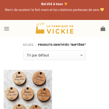
Bel été à tous
Merci de soutenir le fait-main et les créations porteuses de sens
Ignorer
Passer
au
contenu
ACCUEIL
/
PRODUITS IDENTIFIÉS “BAPTÊME”