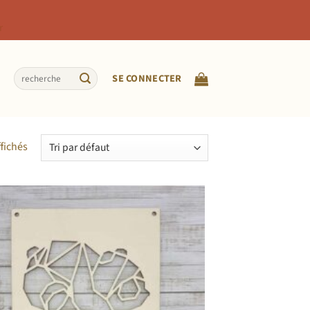
r
Recherche
SE CONNECTER
pour :
ffichés