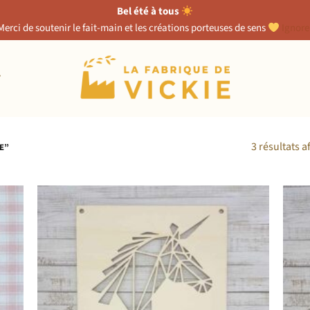
Bel été à tous
Merci de soutenir le fait-main et les créations porteuses de sens
Ignore
T
3 résultats a
E”