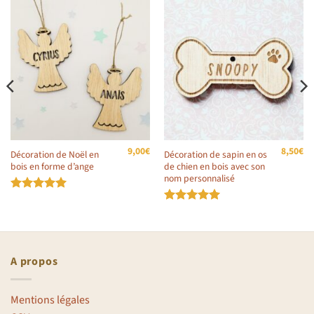
9,00
€
8,50
€
Décoration de Noël en
Décoration de sapin en os
bois en forme d’ange
de chien en bois avec son
nom personnalisé
Note
5
sur
5
Note
5
sur
5
A propos
Mentions légales