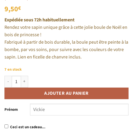
5 basé sur
9,50
notations
€
client
Expédiée sous 72h habituellement
Rendez votre sapin unique grâce à cette jolie boule de Noël en
bois de princesse !
Fabriqué à partir de bois durable, la boule peut être peinte à la
bombe, par vos soins, pour suivre avec les couleurs de votre
sapin. Lien en ficelle de chanvre inclus.
7 en stock
quantité de Boule de Noël en bois de princesse
AJOUTER AU PANIER
Prénom
Ceci est un cadeau...