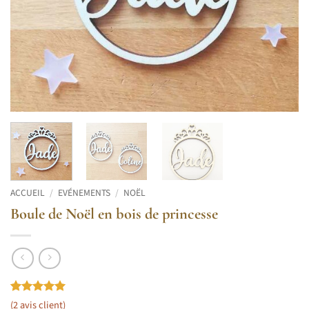
ACCUEIL
/
EVÉNEMENTS
/
NOËL
Boule de Noël en bois de princesse
Noté
2
5
sur
(
2
avis client)